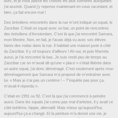
durs, et je vous passe les choses les plus sombres auxquelles
j’ai assisté. Quand j’y repense maintenant en vous racontant, et
bien, ça fait encore mal !
Des brésiliens rencontrés dans la rue m’ont indiqué un squat, le
Zanzibar. C’était un squat avec un bar, un point de rencontres
des brésiliens d’Amsterdam. C’est là que j’ai rencontré Samara,
mon Mestre. Non, en fait, je l’avais déjà vu avec ses élèves
faires des rodas dans la rue. Il habitait une maison juste à côté
du Zanzibar. Il y vit toujours d’ailleurs ! Ah oui, et puis Marreta
aussi, je l’ai rencontré là-bas. Je suis resté peu de temps au
Zanzibar car on m’avait dit qu’une « place » s’était libérée dans
un autre squat, j’ai donc déménagé. C’est seulement après mon
déménagement que Samara m’a proposé de m’entraîner avec
lui. « Mais je n’ai pas un centime ! – T’inquiète pas pour ça,
m’avait-il répondu ».
C’était en 1991 ou 92. C’est là que j’ai commencé à peindre
aussi. Dans les squats j’ai connu pas mal d’artistes, il y avait ce
côté bohême, hippie, alternatif. Mais mieux qu’aujourd’hui,
aujourd’hui ça a changé. Et la peinture m’a donné une vie, je