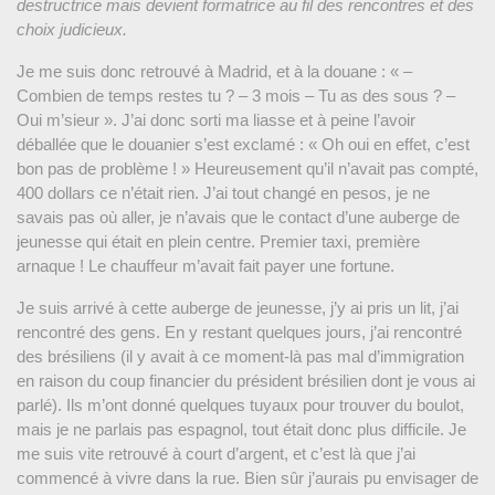
destructrice mais devient formatrice au fil des rencontres et des
choix judicieux.
Je me suis donc retrouvé à Madrid, et à la douane : « –
Combien de temps restes tu ? – 3 mois – Tu as des sous ? –
Oui m’sieur ». J’ai donc sorti ma liasse et à peine l’avoir
déballée que le douanier s’est exclamé : « Oh oui en effet, c’est
bon pas de problème ! » Heureusement qu’il n’avait pas compté,
400 dollars ce n’était rien. J’ai tout changé en pesos, je ne
savais pas où aller, je n’avais que le contact d’une auberge de
jeunesse qui était en plein centre. Premier taxi, première
arnaque ! Le chauffeur m’avait fait payer une fortune.
Je suis arrivé à cette auberge de jeunesse, j’y ai pris un lit, j’ai
rencontré des gens. En y restant quelques jours, j’ai rencontré
des brésiliens (il y avait à ce moment-là pas mal d’immigration
en raison du coup financier du président brésilien dont je vous ai
parlé). Ils m’ont donné quelques tuyaux pour trouver du boulot,
mais je ne parlais pas espagnol, tout était donc plus difficile. Je
me suis vite retrouvé à court d’argent, et c’est là que j’ai
commencé à vivre dans la rue. Bien sûr j’aurais pu envisager de