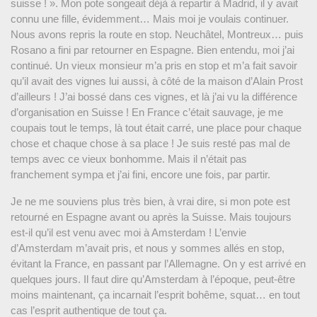
suisse ! ». Mon pote songeait déjà à repartir à Madrid, il y avait
connu une fille, évidemment… Mais moi je voulais continuer.
Nous avons repris la route en stop. Neuchâtel, Montreux… puis
Rosano a fini par retourner en Espagne. Bien entendu, moi j’ai
continué. Un vieux monsieur m’a pris en stop et m’a fait savoir
qu’il avait des vignes lui aussi, à côté de la maison d’Alain Prost
d’ailleurs ! J’ai bossé dans ces vignes, et là j’ai vu la différence
d’organisation en Suisse ! En France c’était sauvage, je me
coupais tout le temps, là tout était carré, une place pour chaque
chose et chaque chose à sa place ! Je suis resté pas mal de
temps avec ce vieux bonhomme. Mais il n’était pas
franchement sympa et j’ai fini, encore une fois, par partir.
Je ne me souviens plus très bien, à vrai dire, si mon pote est
retourné en Espagne avant ou après la Suisse. Mais toujours
est-il qu’il est venu avec moi à Amsterdam ! L’envie
d’Amsterdam m’avait pris, et nous y sommes allés en stop,
évitant la France, en passant par l’Allemagne. On y est arrivé en
quelques jours. Il faut dire qu’Amsterdam à l’époque, peut-être
moins maintenant, ça incarnait l’esprit bohême, squat… en tout
cas l’esprit authentique de tout ça.