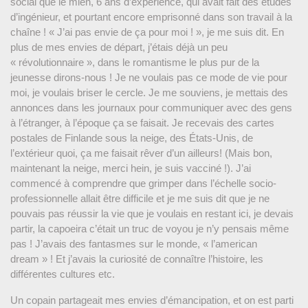
social que le mien, 6 ans d’expérience, qui avait fait des études
d’ingénieur, et pourtant encore emprisonné dans son travail à la
chaîne ! « J’ai pas envie de ça pour moi ! », je me suis dit. En
plus de mes envies de départ, j’étais déjà un peu
« révolutionnaire », dans le romantisme le plus pur de la
jeunesse dirons-nous ! Je ne voulais pas ce mode de vie pour
moi, je voulais briser le cercle. Je me souviens, je mettais des
annonces dans les journaux pour communiquer avec des gens
à l’étranger, à l’époque ça se faisait. Je recevais des cartes
postales de Finlande sous la neige, des États-Unis, de
l’extérieur quoi, ça me faisait rêver d’un ailleurs! (Mais bon,
maintenant la neige, merci hein, je suis vacciné !). J’ai
commencé à comprendre que grimper dans l’échelle socio-
professionnelle allait être difficile et je me suis dit que je ne
pouvais pas réussir la vie que je voulais en restant ici, je devais
partir, la capoeira c’était un truc de voyou je n’y pensais même
pas ! J’avais des fantasmes sur le monde, « l’american
dream » ! Et j’avais la curiosité de connaître l’histoire, les
différentes cultures etc.
Un copain partageait mes envies d’émancipation, et on est parti