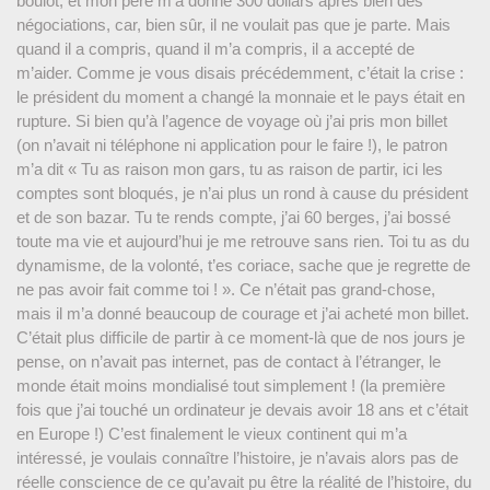
boulot, et mon père m’a donné 300 dollars après bien des
négociations, car, bien sûr, il ne voulait pas que je parte. Mais
quand il a compris, quand il m’a compris, il a accepté de
m’aider. Comme je vous disais précédemment, c’était la crise :
le président du moment a changé la monnaie et le pays était en
rupture. Si bien qu’à l’agence de voyage où j’ai pris mon billet
(on n’avait ni téléphone ni application pour le faire !), le patron
m’a dit « Tu as raison mon gars, tu as raison de partir, ici les
comptes sont bloqués, je n’ai plus un rond à cause du président
et de son bazar. Tu te rends compte, j’ai 60 berges, j’ai bossé
toute ma vie et aujourd’hui je me retrouve sans rien. Toi tu as du
dynamisme, de la volonté, t’es coriace, sache que je regrette de
ne pas avoir fait comme toi ! ». Ce n’était pas grand-chose,
mais il m’a donné beaucoup de courage et j’ai acheté mon billet.
C’était plus difficile de partir à ce moment-là que de nos jours je
pense, on n’avait pas internet, pas de contact à l’étranger, le
monde était moins mondialisé tout simplement ! (la première
fois que j’ai touché un ordinateur je devais avoir 18 ans et c’était
en Europe !) C’est finalement le vieux continent qui m’a
intéressé, je voulais connaître l’histoire, je n’avais alors pas de
réelle conscience de ce qu’avait pu être la réalité de l’histoire, du