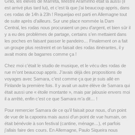
Grilo, les élèves de Marreta, Mestre Araminho était là aussi (il
est arrivé plus tard lui), et c’est là que j’ai beaucoup appris, dans
ces rodas de 14h à 23h ! Requeijao est parti en Allemagne tout
de suite après d’ailleurs. Sur une place nommée la Dam
Central, les rodas nous procuraient un peu d’argent, et bien sûr il
y a eu des problèmes de partage, certains s’en mettaient dans
les poches en faisant passer le pandeiro… Finalement on a fait
un groupe plus restreint et on faisait des rodas itinérantes, il y
avait moins de bagarres comme ça !
Chez moi c’était le studio de musique, et le vécu des rodas de
rue m’ont beaucoup appris. J’avais déjà des propositions de
voyages avec Samara, c’est comme ça que je suis allé en
Finlande la première fois. Il y avait un autre élève de Samara qui
était aussi une « étoile montante », mais par jalousie envers moi
il a arrêté, enfin c’est ce que Samara m’a dit… !
Pour remercier Samara de ce qu’il faisait pour nous, d’un point
de vue de la capoeira mais aussi d’un point de vue humain, on
était bénévole à son festival (cantine, ménage…), et parfois
j’allais faire des cours. En Allemagne, Paulo Siqueira nous