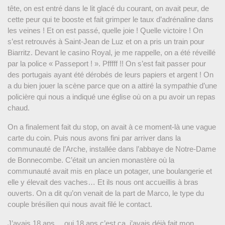
tête, on est entré dans le lit glacé du courant, on avait peur, de
cette peur qui te booste et fait grimper le taux d’adrénaline dans
les veines ! Et on est passé, quelle joie ! Quelle victoire ! On
s’est retrouvés à Saint-Jean de Luz et on a pris un train pour
Biarritz. Devant le casino Royal, je me rappelle, on a été réveillé
par la police « Passeport ! ». Pfffff !! On s’est fait passer pour
des portugais ayant été dérobés de leurs papiers et argent ! On
a du bien jouer la scène parce que on a attiré la sympathie d’une
policière qui nous a indiqué une église où on a pu avoir un repas
chaud.
On a finalement fait du stop, on avait à ce moment-là une vague
carte du coin. Puis nous avons fini par arriver dans la
communauté de l’Arche, installée dans l’abbaye de Notre-Dame
de Bonnecombe. C’était un ancien monastère où la
communauté avait mis en place un potager, une boulangerie et
elle y élevait des vaches… Et ils nous ont accueillis à bras
ouverts. On a dit qu’on venait de la part de Marco, le type du
couple brésilien qui nous avait filé le contact.
J’avais 18 ans… oui 18 ans c’est ça, j’avais déjà fait mon