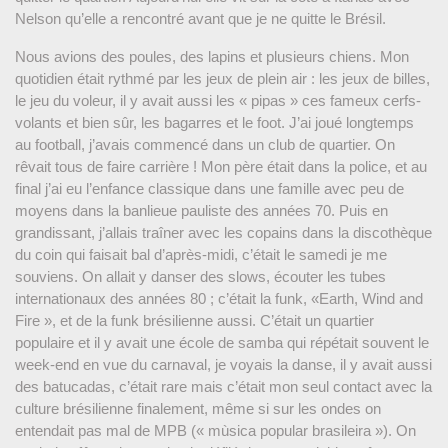
Nelson qu’elle a rencontré avant que je ne quitte le Brésil.
Nous avions des poules, des lapins et plusieurs chiens. Mon
quotidien était rythmé par les jeux de plein air : les jeux de billes,
le jeu du voleur, il y avait aussi les « pipas » ces fameux cerfs-
volants et bien sûr, les bagarres et le foot. J’ai joué longtemps
au football, j’avais commencé dans un club de quartier. On
rêvait tous de faire carrière ! Mon père était dans la police, et au
final j’ai eu l’enfance classique dans une famille avec peu de
moyens dans la banlieue pauliste des années 70. Puis en
grandissant, j’allais traîner avec les copains dans la discothèque
du coin qui faisait bal d’après-midi, c’était le samedi je me
souviens. On allait y danser des slows, écouter les tubes
internationaux des années 80 ; c’était la funk, «Earth, Wind and
Fire », et de la funk brésilienne aussi. C’était un quartier
populaire et il y avait une école de samba qui répétait souvent le
week-end en vue du carnaval, je voyais la danse, il y avait aussi
des batucadas, c’était rare mais c’était mon seul contact avec la
culture brésilienne finalement, même si sur les ondes on
entendait pas mal de MPB (« mùsica popular brasileira »). On