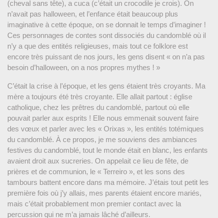
(cheval sans tête), a cuca (c’était un crocodile je crois). On
n’avait pas halloween, et l’enfance était beaucoup plus
imaginative à cette époque, on se donnait le temps d’imaginer !
Ces personnages de contes sont dissociés du candomblé où il
n’y a que des entités religieuses, mais tout ce folklore est
encore très puissant de nos jours, les gens disent « on n’a pas
besoin d’halloween, on a nos propres mythes ! »
C’était la crise à l’époque, et les gens étaient très croyants. Ma
mère a toujours été très croyante. Elle allait partout : église
catholique, chez les prêtres du candomblé, partout où elle
pouvait parler aux esprits ! Elle nous emmenait souvent faire
des vœux et parler avec les « Orixas », les entités totémiques
du candomblé. À ce propos, je me souviens des ambiances
festives du candomblé, tout le monde était en blanc, les enfants
avaient droit aux sucreries. On appelait ce lieu de fête, de
prières et de communion, le « Terreiro », et les sons des
tambours battent encore dans ma mémoire. J’étais tout petit les
première fois où j’y allais, mes parents étaient encore mariés,
mais c’était probablement mon premier contact avec la
percussion qui ne m’a jamais lâché d’ailleurs.