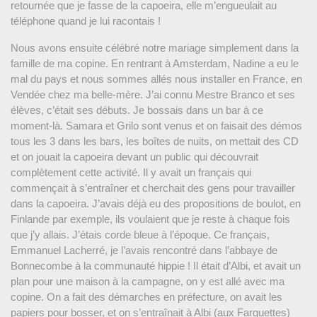
retournée que je fasse de la capoeira, elle m’engueulait au
téléphone quand je lui racontais !
Nous avons ensuite célébré notre mariage simplement dans la
famille de ma copine. En rentrant à Amsterdam, Nadine a eu le
mal du pays et nous sommes allés nous installer en France, en
Vendée chez ma belle-mère. J’ai connu Mestre Branco et ses
élèves, c’était ses débuts. Je bossais dans un bar à ce
moment-là. Samara et Grilo sont venus et on faisait des démos
tous les 3 dans les bars, les boîtes de nuits, on mettait des CD
et on jouait la capoeira devant un public qui découvrait
complètement cette activité. Il y avait un français qui
commençait à s’entraîner et cherchait des gens pour travailler
dans la capoeira. J’avais déjà eu des propositions de boulot, en
Finlande par exemple, ils voulaient que je reste à chaque fois
que j’y allais. J’étais corde bleue à l’époque. Ce français,
Emmanuel Lacherré, je l’avais rencontré dans l’abbaye de
Bonnecombe à la communauté hippie ! Il était d’Albi, et avait un
plan pour une maison à la campagne, on y est allé avec ma
copine. On a fait des démarches en préfecture, on avait les
papiers pour bosser, et on s’entraînait à Albi (aux Farguettes)