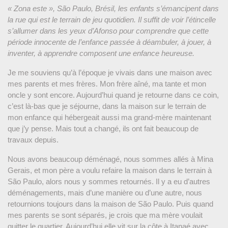
« Zona este », São Paulo, Brésil, les enfants s’émancipent dans
la rue qui est le terrain de jeu quotidien. Il suffit de voir l’étincelle
s’allumer dans les yeux d’Afonso pour comprendre que cette
période innocente de l’enfance passée à déambuler, à jouer, à
inventer, à apprendre composent une enfance heureuse.
Je me souviens qu’à l’époque je vivais dans une maison avec
mes parents et mes frères. Mon frère aîné, ma tante et mon
oncle y sont encore. Aujourd’hui quand je retourne dans ce coin,
c’est là-bas que je séjourne, dans la maison sur le terrain de
mon enfance qui hébergeait aussi ma grand-mère maintenant
que j’y pense. Mais tout a changé, ils ont fait beaucoup de
travaux depuis.
Nous avons beaucoup déménagé, nous sommes allés à Mina
Gerais, et mon père a voulu refaire la maison dans le terrain à
São Paulo, alors nous y sommes retournés. Il y a eu d’autres
déménagements, mais d’une manière ou d’une autre, nous
retournions toujours dans la maison de São Paulo. Puis quand
mes parents se sont séparés, je crois que ma mère voulait
quitter le quartier. Aujourd’hui elle vit sur la côte à Itanaé avec