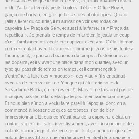
Je n’avais école que le matin je crois, et j’allais travailler l’après-
midi. J’ai fait différents petits boulots. J’étais « Office Boy »,
garçon de bureau, en gros je faisais des photocopies. Quand
j’allais livrer du courrier, il m’arrivait de voir des rodas de
capoeira à « Praça da Sé », et aussi à la fameuse « Praça da
republica ». Je prenais le temps de m’arrêter, je jetais un coup
d’œil, l’ambiance musicale me captivait c’est vrai. C’était là mon
premier contact avec la capoeira. Comme je vous disais toute à
l’heure, petit, je passais beaucoup de temps à l’extérieur avec
les copains, et il y avait une place dans mon quartier, avec un
type qui passait de temps en temps, et il commençait à
s’entraîner à faire des « macaco », des « au » (il s’entraînait
avec un de mes voisins de l’époque qui était originaire de
Salvador de Bahia, ça me revient !). Mais ils ne faisaient pas de
musique, pas de roda, c’était juste pour s’entraîner comme ça.
Et nous bien sûr on a voulu faire pareil à l’époque, donc on a
commencé à bosser quelques acrobaties, rien de bien
impressionnant. Et puis ce n’était pas de la capoeira, c’était un
contact superficiel, sans investissement, avec l’insouciance des
enfants qui mélangent plusieurs jeux. Tout ça pour dire que c’est
autour de mes 13 ans que j’ai découvert le rituel de la capoeira,