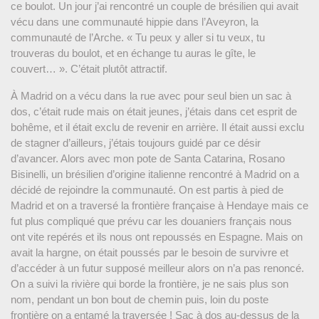
ce boulot. Un jour j’ai rencontré un couple de brésilien qui avait
vécu dans une communauté hippie dans l’Aveyron, la
communauté de l’Arche. « Tu peux y aller si tu veux, tu
trouveras du boulot, et en échange tu auras le gîte, le
couvert… ». C’était plutôt attractif.
À Madrid on a vécu dans la rue avec pour seul bien un sac à
dos, c’était rude mais on était jeunes, j’étais dans cet esprit de
bohême, et il était exclu de revenir en arrière. Il était aussi exclu
de stagner d’ailleurs, j’étais toujours guidé par ce désir
d’avancer. Alors avec mon pote de Santa Catarina, Rosano
Bisinelli, un brésilien d’origine italienne rencontré à Madrid on a
décidé de rejoindre la communauté. On est partis à pied de
Madrid et on a traversé la frontière française à Hendaye mais ce
fut plus compliqué que prévu car les douaniers français nous
ont vite repérés et ils nous ont repoussés en Espagne. Mais on
avait la hargne, on était poussés par le besoin de survivre et
d’accéder à un futur supposé meilleur alors on n’a pas renoncé.
On a suivi la rivière qui borde la frontière, je ne sais plus son
nom, pendant un bon bout de chemin puis, loin du poste
frontière on a entamé la traversée ! Sac à dos au-dessus de la