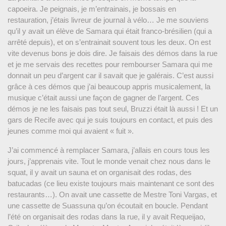
capoeira. Je peignais, je m’entrainais, je bossais en
restauration, j’étais livreur de journal à vélo… Je me souviens
qu’il y avait un élève de Samara qui était franco-brésilien (qui a
arrêté depuis), et on s’entrainait souvent tous les deux. On est
vite devenus bons je dois dire. Je faisais des démos dans la rue
et je me servais des recettes pour rembourser Samara qui me
donnait un peu d’argent car il savait que je galérais. C’est aussi
grâce à ces démos que j’ai beaucoup appris musicalement, la
musique c’était aussi une façon de gagner de l’argent. Ces
démos je ne les faisais pas tout seul, Bruzzi était là aussi ! Et un
gars de Recife avec qui je suis toujours en contact, et puis des
jeunes comme moi qui avaient « fuit ».
J’ai commencé à remplacer Samara, j’allais en cours tous les
jours, j’apprenais vite. Tout le monde venait chez nous dans le
squat, il y avait un sauna et on organisait des rodas, des
batucadas (ce lieu existe toujours mais maintenant ce sont des
restaurants…). On avait une cassette de Mestre Toni Vargas, et
une cassette de Suassuna qu’on écoutait en boucle. Pendant
l’été on organisait des rodas dans la rue, il y avait Requeijao,