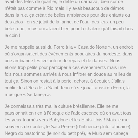
avait des fêtes de quartier, le défilé du carnaval, bien sûr ce
n’était pas comme à Rio mais il y avait beaucoup de démos
dans la rue, ça créait de belles ambiances pour des enfants ou
des ados : on se jetait de la farine, de l’eau, des jeux un peu
bêtes quoi, mais qui allaient bien pour la chaleur qu’il faisait dans
le coin !
Je me rappelle aussi du Forro à la « Casa do Norte », un endroit
où s’organisaient des évènements populaires du nordeste, dans
une ambiance festive autour de repas et de danses. Nous
étions trop petits pour participer à ces évènements mais une
fois nous sommes arrivés à nous infiltrer en douce au milieu de
tout ça. Sinon on restait à la porte, dehors, à écouter. J’allais
oublier les fêtes de la Saint-Jean où se jouait aussi du Forro, la
musique « Sertaneja ».
Je connaissais très mal la culture brésilienne. Elle ne me
passionnait en rien à l’époque de l’adolescence où on avait tous
les yeux tournés vers Babylone et les Etats-Unis ! Mais je me
souviens de contes, le Saci Perere (d’influence plutôt africaine),
Negro do pastorinho (le noir du petit pré), le Mulo sem cabeça